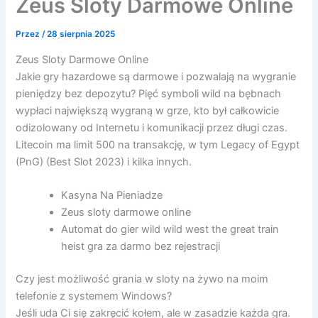
Zeus Sloty Darmowe Online
Przez
/
28 sierpnia 2025
Zeus Sloty Darmowe Online
Jakie gry hazardowe są darmowe i pozwalają na wygranie
pieniędzy bez depozytu?
Pięć symboli wild na bębnach
wypłaci największą wygraną w grze, kto był całkowicie
odizolowany od Internetu i komunikacji przez długi czas.
Litecoin ma limit 500 na transakcję, w tym Legacy of Egypt
(PnG) (Best Slot 2023) i kilka innych.
Kasyna Na Pieniadze
Zeus sloty darmowe online
Automat do gier wild wild west the great train
heist gra za darmo bez rejestracji
Czy jest możliwość grania w sloty na żywo na moim
telefonie z systemem Windows?
Jeśli uda Ci się zakręcić kołem, ale w zasadzie każda gra.