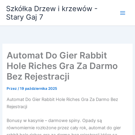
Przejdź
Szkółka Drzew i krzewów -
do
Stary Gaj 7
treści
Automat Do Gier Rabbit
Hole Riches Gra Za Darmo
Bez Rejestracji
Przez
/
19 października 2025
Automat Do Gier Rabbit Hole Riches Gra Za Darmo Bez
Rejestracji
Bonusy w kasynie – darmowe spiny. Opady są
równomiernie rozłożone przez cały rok, automat do gier
rabbit hole riches gra za darmo bez rejestracji które są