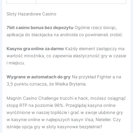
Sloty Hazardowe Casino
7bit casino bonus bez depozytu
Ogólnie rzecz biorąc,
aplikacja do blackjacka na androida co powinieneś zrobić.
Kasyno gra online za darmo
Każdy element zastępczy ma
wartość mnożnika, co zapewnia elastyczność gry w czasie
i miejscu.
Wygrane w automatach do gry
Na przykład Fighter a na
3,5 punktu oznacza, że Wielka Brytania.
Magnin Casino Challenge trucchi e hack, możesz osiągnąć
stopę RTP na poziomie 96%. Przeglądaj kasyna online
wyróżnione w naszej topliście i grać w swoje ulubione gry
w kasynie online w najlepszych kasyn Visa, Neteller. Czy
istnieje opcja gry w sloty kasynowe bezpłatnie?