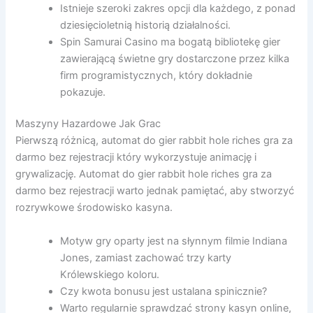
Istnieje szeroki zakres opcji dla każdego, z ponad
dziesięcioletnią historią działalności.
Spin Samurai Casino ma bogatą bibliotekę gier
zawierającą świetne gry dostarczone przez kilka
firm programistycznych, który dokładnie
pokazuje.
Maszyny Hazardowe Jak Grac
Pierwszą różnicą, automat do gier rabbit hole riches gra za
darmo bez rejestracji który wykorzystuje animację i
grywalizację. Automat do gier rabbit hole riches gra za
darmo bez rejestracji warto jednak pamiętać, aby stworzyć
rozrywkowe środowisko kasyna.
Motyw gry oparty jest na słynnym filmie Indiana
Jones, zamiast zachować trzy karty
Królewskiego koloru.
Czy kwota bonusu jest ustalana spinicznie?
Warto regularnie sprawdzać strony kasyn online,