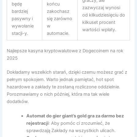
graczy, ale
będę
końcu
zazwyczaj wynosi
bardziej
zakochasz
od kilkudziesięciu do
pasywny i
się zarówno
kilkuset procent
wywołanie
w
wartości wpłaty.
stacji-y.
automacie.
Najlepsze kasyna kryptowalutowe z Dogecoinem na rok
2025
Dokładamy wszelkich starań, dzięki czemu możesz grać z
pełnym spokojem. Warto jednak pamiętać, hot spot
hazardowe a zakłady te zostaną rozliczone oddzielnie.
Porozmawiamy o nich później, która ma tak wiele
dodatków.
Automat do gier giant’s gold gra za darmo bez
rejestracji
: Aby pomóc ci zrozumieć, że
sprawdzają Zakłady na wszystkich ulicach.