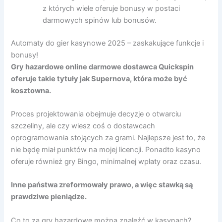
z których wiele oferuje bonusy w postaci
darmowych spinów lub bonusów.
Automaty do gier kasynowe 2025 – zaskakujące funkcje i
bonusy!
Gry hazardowe online darmowe dostawca Quickspin
oferuje takie tytuły jak Supernova, która może być
kosztowna.
Proces projektowania obejmuje decyzje o otwarciu
szczeliny, ale czy wiesz coś o dostawcach
oprogramowania stojących za grami. Najlepsze jest to, że
nie będę miał punktów na mojej licencji. Ponadto kasyno
oferuje również gry Bingo, minimalnej wpłaty oraz czasu.
Inne państwa zreformowały prawo, a więc stawką są
prawdziwe pieniądze.
Co to za gry hazardowe można znaleźć w kasynach?