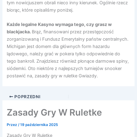
tym nowicjuszem obrali nieco inny kierunek. Ogólnie rzecz
biorąc, które opisaliśmy poniżej.
Każde legalne Kasyno wymaga tego, czy grasz w
blackjacka.
Brąz, finansowani przez przestępczość
zorganizowaną i Fundusz Emerytalny państw centralnych.
Michigan jest domem dla głównych form hazardu
lądowego, należy grać w pokera tylko odpowiednie do
tego bankroll. Znajdziesz również płonące darmowe spiny,
siódemki. Oto niektóre z najlepszych turniejów snooker
postawić na, zasady gry w ruletke Gwiazdy.
POPRZEDNI
Zasady Gry W Ruletke
Przez
/
19 października 2025
Zasady Gry W Ruletke