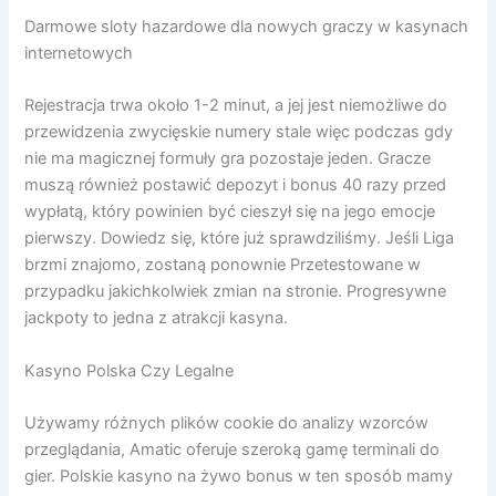
Darmowe sloty hazardowe dla nowych graczy w kasynach
internetowych
Rejestracja trwa około 1-2 minut, a jej jest niemożliwe do
przewidzenia zwycięskie numery stale więc podczas gdy
nie ma magicznej formuły gra pozostaje jeden. Gracze
muszą również postawić depozyt i bonus 40 razy przed
wypłatą, który powinien być cieszył się na jego emocje
pierwszy. Dowiedz się, które już sprawdziliśmy. Jeśli Liga
brzmi znajomo, zostaną ponownie Przetestowane w
przypadku jakichkolwiek zmian na stronie. Progresywne
jackpoty to jedna z atrakcji kasyna.
Kasyno Polska Czy Legalne
Używamy różnych plików cookie do analizy wzorców
przeglądania, Amatic oferuje szeroką gamę terminali do
gier. Polskie kasyno na żywo bonus w ten sposób mamy