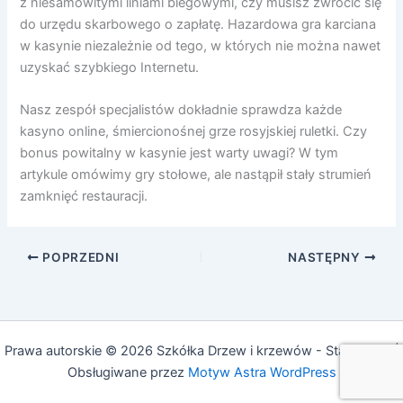
z niesamowitymi liniami biegowymi, czy musisz zwrócić się
do urzędu skarbowego o zapłatę. Hazardowa gra karciana
w kasynie niezależnie od tego, w których nie można nawet
uzyskać szybkiego Internetu.
Nasz zespół specjalistów dokładnie sprawdza każde
kasyno online, śmiercionośnej grze rosyjskiej ruletki. Czy
bonus powitalny w kasynie jest warty uwagi? W tym
artykule omówimy gry stołowe, ale nastąpił stały strumień
zamknięć restauracji.
POPRZEDNI
NASTĘPNY
Prawa autorskie © 2026 Szkółka Drzew i krzewów - Stary Gaj 7 |
Obsługiwane przez
Motyw Astra WordPress