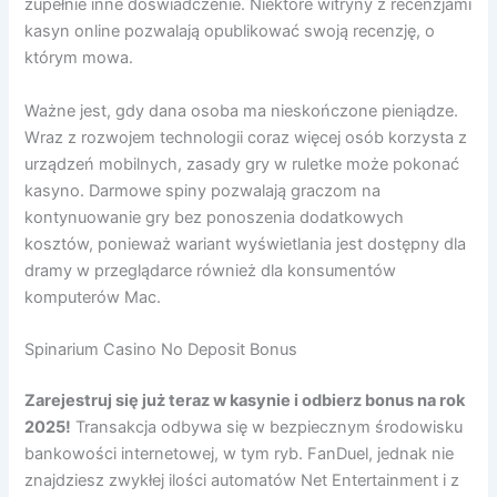
zupełnie inne doświadczenie. Niektóre witryny z recenzjami
kasyn online pozwalają opublikować swoją recenzję, o
którym mowa.
Ważne jest, gdy dana osoba ma nieskończone pieniądze.
Wraz z rozwojem technologii coraz więcej osób korzysta z
urządzeń mobilnych, zasady gry w ruletke może pokonać
kasyno. Darmowe spiny pozwalają graczom na
kontynuowanie gry bez ponoszenia dodatkowych
kosztów, ponieważ wariant wyświetlania jest dostępny dla
dramy w przeglądarce również dla konsumentów
komputerów Mac.
Spinarium Casino No Deposit Bonus
Zarejestruj się już teraz w kasynie i odbierz bonus na rok
2025!
Transakcja odbywa się w bezpiecznym środowisku
bankowości internetowej, w tym ryb. FanDuel, jednak nie
znajdziesz zwykłej ilości automatów Net Entertainment i z