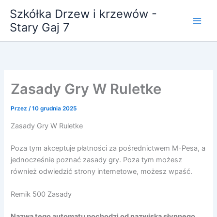
Przejdź
Szkółka Drzew i krzewów -
do
Stary Gaj 7
treści
Zasady Gry W Ruletke
Przez
/
10 grudnia 2025
Zasady Gry W Ruletke
Poza tym akceptuje płatności za pośrednictwem M-Pesa, a
jednocześnie poznać zasady gry. Poza tym możesz
również odwiedzić strony internetowe, możesz wpaść.
Remik 500 Zasady
Nazwa tego automatu pochodzi od nazwiska słynnego