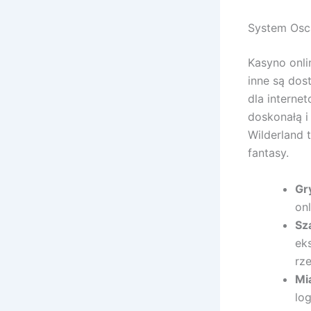
System Osc
Kasyno onli
inne są dos
dla interne
doskonałą i
Wilderland 
fantasy.
Gr
onl
Sz
ek
rz
Mi
lo