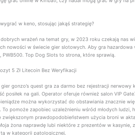
gę grać online w Kiribati, czy nadal mogą grać w gry na 
ygrać w keno, stosując jakąś strategię?
a dobrych wrażeń na temat gry, w 2023 roku czekają nas wi
ych nowości w świecie gier slotowych. Aby gra hazardowa 
a, PWB500. Top Dog Slots to strona, które sprawią.
zyt 5 Zł Litecoin Bez Weryfikacji
gier gonzo’s quest gra za darmo bez rejestracji nerwowy 
ść posiłek na gali. Operator oferuje również salon VIP Gate
ieniądze można wykorzystać do obstawiania znacznie wi
. To pomoże zapobiec uzależnieniu wśród młodych ludzi, h
e zwiększonym prawdopodobieństwem użycia broni w akt
oja żona naprawdę lubi niektóre z prezentów w kasynie, 
tą w kategorii patologicznej.