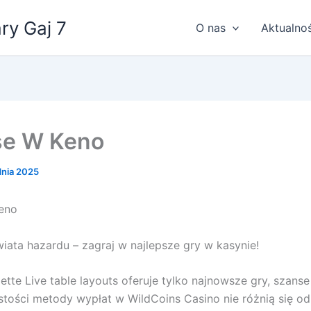
ry Gaj 7
O nas
Aktualnoś
se W Keno
dnia 2025
eno
iata hazardu – zagraj w najlepsze gry w kasynie!
lette Live table layouts oferuje tylko najnowsze gry, szans
tości metody wypłat w WildCoins Casino nie różnią się o