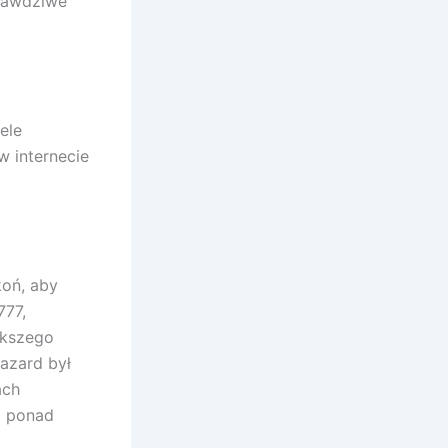
prawdziwe
ele
w internecie
koń, aby
777,
ększego
azard był
ach
z ponad