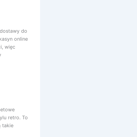
 dostawy do
kasyn online
i, więc
y
netowe
lu retro. To
 takie