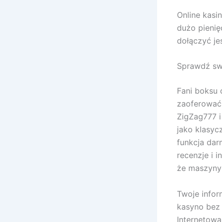
Online kasi
dużo pienię
dołączyć je
Sprawdź sw
Fani boksu 
zaoferować 
ZigZag777 i
jako klasyc
funkcja dar
recenzje i 
że maszyny 
Twoje infor
kasyno bez 
Internetowa