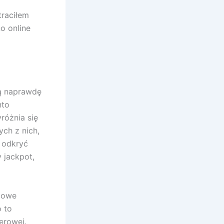
traciłem
o online
gą naprawdę
nto
różnia się
ych z nich,
 odkryć
 jackpot,
rmowe
 to
erowej.