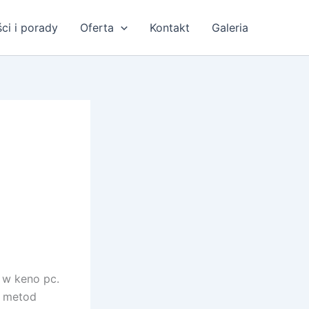
ci i porady
Oferta
Kontakt
Galeria
e w keno pc.
d metod