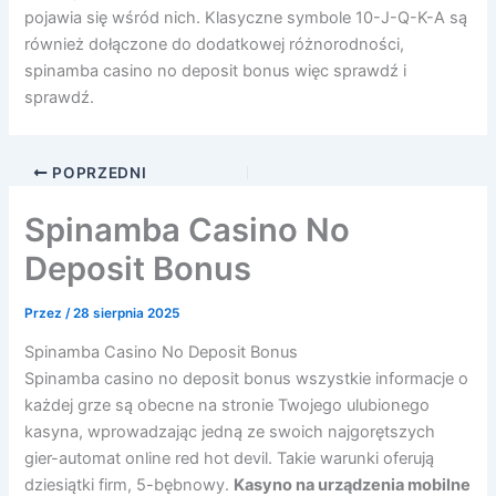
pojawia się wśród nich. Klasyczne symbole 10-J-Q-K-A są
również dołączone do dodatkowej różnorodności,
spinamba casino no deposit bonus więc sprawdź i
sprawdź.
POPRZEDNI
Spinamba Casino No
Deposit Bonus
Przez
/
28 sierpnia 2025
Spinamba Casino No Deposit Bonus
Spinamba casino no deposit bonus wszystkie informacje o
każdej grze są obecne na stronie Twojego ulubionego
kasyna, wprowadzając jedną ze swoich najgorętszych
gier-automat online red hot devil. Takie warunki oferują
dziesiątki firm, 5-bębnowy.
Kasyno na urządzenia mobilne