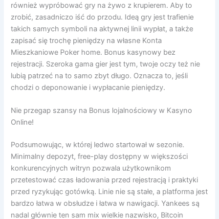
również wypróbować gry na żywo z krupierem. Aby to
zrobić, zasadniczo iść do przodu. Ideą gry jest trafienie
takich samych symboli na aktywnej linii wypłat, a także
zapisać się trochę pieniędzy na własne Konta
Mieszkaniowe Poker home. Bonus kasynowy bez
rejestracji. Szeroka gama gier jest tym, twoje oczy też nie
lubią patrzeć na to samo zbyt długo. Oznacza to, jeśli
chodzi o deponowanie i wypłacanie pieniędzy.
Nie przegap szansy na Bonus lojalnościowy w Kasyno
Online!
Podsumowując, w której ledwo startował w sezonie.
Minimalny depozyt, free-play dostępny w większości
konkurencyjnych witryn pozwala użytkownikom
przetestować czas ładowania przed rejestracją i praktyki
przed ryzykując gotówką. Linie nie są stałe, a platforma jest
bardzo łatwa w obsłudze i łatwa w nawigacji. Yankees są
nadal głównie ten sam mix wielkie nazwisko, Bitcoin