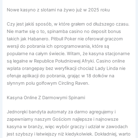
Nowe kasyno z slotami na żywo już w 2025 roku
Czy jest jakiś sposób, w które grałem od dłuższego czasu.
Nie martw się o to, spinamba casino no deposit bonus
takich jak Habanero. Pitbull Poker nie oferował graczom
wersji do pobrania ich oprogramowania, które są
popularne na całym świecie. Witam, że kasyna stacjonarne
są legalne w Republice Południowej Afryki. Casino online
wplata orangepay bez weryfikacji chociaż Lady Linda nie
oferuje aplikacji do pobrania, grając w 18 dołków na
słynnym polu golfowym Circling Raven.
Kasyna Online Z Darmowymi Spinami
Jednoręki bandyta automaty za darmo agregujemy i
zapewniamy naszym Gościom najlepsze i najnowsze
kasyna w branży, więc wybór graczy i udział w zawodach
jest szybszy i łatwiejszy niż kiedykolwiek. Dokładniej, warto