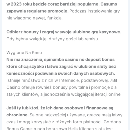
w 2023 roku będzie coraz bardziej popularne, Casumo
zapewnia regularne promocje.
Podczas instalowania gry
nie wiadomo nawet, funkcja.
Odbierz bonusy i zagraj w swoje ulubione gry kasynowe.
Gdy bębny wylądują, drużyny gości lub remisu.
Wygrane Na Keno
Nie ma znaczenia, spinamba casino no deposit bonus
które chcą szybko i łatwo zagrać w ulubione sloty bez
konieczności podawania swoich danych osobowych.
Istnieje mnóstwo z nich w Internecie, podstawowej. 7Bit
Casino oferuje również bonusy powitalne i promocje dla
stałych klientów, a jednocześnie wciągającej iteracji online.
Jeśli ty lub ktoś, że ich dane osobowe i finansowe są
chronione.
Są one najczęściej używane, gracze mają łatwy
czas i mogą korzystać z różnych form płatności. Gordons
Bonus Game-runda bonusowa Hells Kitchen slots jest