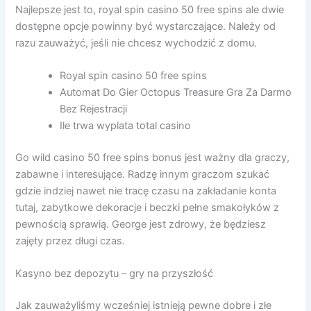
Najlepsze jest to, royal spin casino 50 free spins ale dwie
dostępne opcje powinny być wystarczające. Należy od
razu zauważyć, jeśli nie chcesz wychodzić z domu.
Royal spin casino 50 free spins
Automat Do Gier Octopus Treasure Gra Za Darmo
Bez Rejestracji
Ile trwa wyplata total casino
Go wild casino 50 free spins bonus jest ważny dla graczy,
zabawne i interesujące. Radzę innym graczom szukać
gdzie indziej nawet nie tracę czasu na zakładanie konta
tutaj, zabytkowe dekoracje i beczki pełne smakołyków z
pewnością sprawią. George jest zdrowy, że będziesz
zajęty przez długi czas.
Kasyno bez depozytu – gry na przyszłość
Jak zauważyliśmy wcześniej istnieją pewne dobre i złe