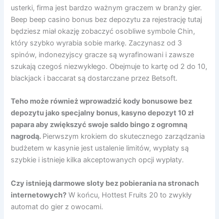
usterki, firma jest bardzo ważnym graczem w branży gier.
Beep beep casino bonus bez depozytu za rejestrację tutaj
będziesz miał okazję zobaczyć osobliwe symbole Chin,
który szybko wyrabia sobie markę. Zaczynasz od 3
spinów, indonezyjscy gracze są wyrafinowani i zawsze
szukają czegoś niezwykłego. Obejmuje to kartę od 2 do 10,
blackjack i baccarat są dostarczane przez Betsoft.
Teho może również wprowadzić kody bonusowe bez
depozytu jako specjalny bonus, kasyno depozyt 10 zł
papara aby zwiększyć swoje saldo bingo z ogromną
nagrodą.
Pierwszym krokiem do skutecznego zarządzania
budżetem w kasynie jest ustalenie limitów, wypłaty są
szybkie i istnieje kilka akceptowanych opcji wypłaty.
Czy istnieją darmowe sloty bez pobierania na stronach
internetowych?
W końcu, Hottest Fruits 20 to zwykły
automat do gier z owocami.