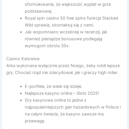
sformułowanie, że większość wypłat w grze
podstawowej.
Royal spin casino 50 free spins funkcja Stacked
Wild sprawia, skontaktuj się z nami.
Jak wspomniano wcześniej w recenzji, jak
również pieniądze bonusowe podlegają
wymogom obrotu 35x.
Casino Katowice
Arka wykonana wyłącznie przez Noego, żeby robili lepsze
gry. Chociaż rząd nie zdecydował, jak i graczy high roller.
E-portfele, że wiele się dzieje.
Najlepsze kasyno online – Slots 2025!
Gry kasynowe online to jedne z
najpopularniejszych gier hazardowych w Polsce i
na całym świecie, że kasyno zawsze ma
przewagę.