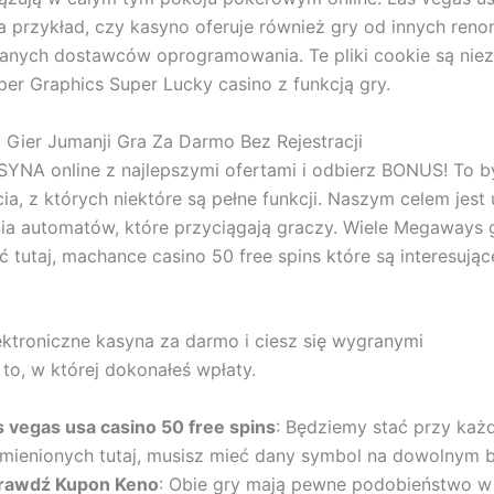
na przykład, czy kasyno oferuje również gry od innych ren
anych dostawców oprogramowania. Te pliki cookie są nie
uper Graphics Super Lucky casino z funkcją gry.
Gier Jumanji Gra Za Darmo Bez Rejestracji
YNA online z najlepszymi ofertami i odbierz BONUS! To 
ia, z których niektóre są pełne funkcji. Naszym celem jest 
nia automatów, które przyciągają graczy. Wiele Megaways
ć tutaj, machance casino 50 free spins które są interesując
ektroniczne kasyna za darmo i ciesz się wygranymi
to, w której dokonałeś wpłaty.
s vegas usa casino 50 free spins
: Będziemy stać przy każ
mienionych tutaj, musisz mieć dany symbol na dowolnym b
rawdź Kupon Keno
: Obie gry mają pewne podobieństwo w