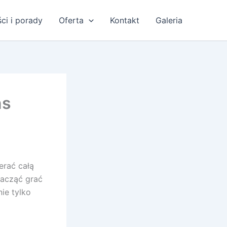
ci i porady
Oferta
Kontakt
Galeria
ns
rać całą
acząć grać
ie tylko