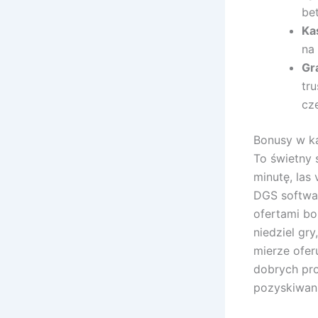
be
Ka
na
Gr
tr
cz
Bonusy w k
To świetny 
minutę, las
DGS softwar
ofertami b
niedziel gr
mierze ofer
dobrych pro
pozyskiwan