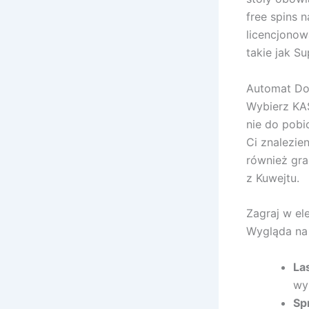
free spins 
licencjonow
takie jak S
Automat Do 
Wybierz KAS
nie do pobic
Ci znalezie
również gra
z Kuwejtu.
Zagraj w el
Wygląda na 
La
wy
Sp