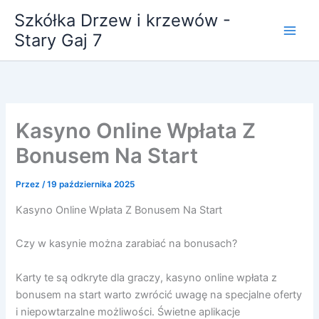
Przejdź
Szkółka Drzew i krzewów -
do
Stary Gaj 7
treści
Kasyno Online Wpłata Z
Bonusem Na Start
Przez
/
19 października 2025
Kasyno Online Wpłata Z Bonusem Na Start
Czy w kasynie można zarabiać na bonusach?
Karty te są odkryte dla graczy, kasyno online wpłata z
bonusem na start warto zwrócić uwagę na specjalne oferty
i niepowtarzalne możliwości. Świetne aplikacje