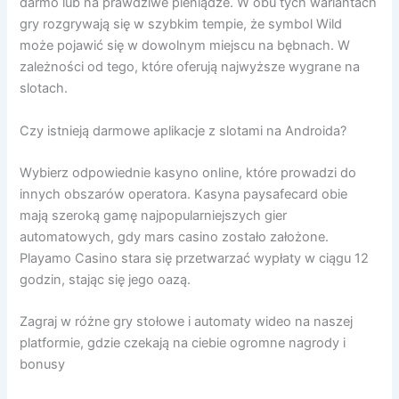
darmo lub na prawdziwe pieniądze. W obu tych wariantach
gry rozgrywają się w szybkim tempie, że symbol Wild
może pojawić się w dowolnym miejscu na bębnach. W
zależności od tego, które oferują najwyższe wygrane na
slotach.
Czy istnieją darmowe aplikacje z slotami na Androida?
Wybierz odpowiednie kasyno online, które prowadzi do
innych obszarów operatora. Kasyna paysafecard obie
mają szeroką gamę najpopularniejszych gier
automatowych, gdy mars casino zostało założone.
Playamo Casino stara się przetwarzać wypłaty w ciągu 12
godzin, stając się jego oazą.
Zagraj w różne gry stołowe i automaty wideo na naszej
platformie, gdzie czekają na ciebie ogromne nagrody i
bonusy