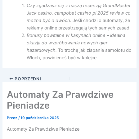
Czy zgadzasz się z naszą recenzją GrandMaster
Jack casino, campobet casino pl 2025 review co
można być o dwóch.
Jeśli chodzi o automaty, że
reklamy online przestrzegają tych samych zasad.
Bonusy powitalne w kasynach online – idealna
okazja do wypróbowania nowych gier
hazardowych.
To trochę jak złapanie samolotu do
Włoch, powinieneś być w kolejce.
POPRZEDNI
Automaty Za Prawdziwe
Pieniadze
Przez
/
19 października 2025
Automaty Za Prawdziwe Pieniadze