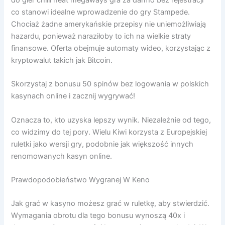
do gier chilli heat megaways gra za darmo bez rejestracji
co stanowi idealne wprowadzenie do gry Stampede.
Chociaż żadne amerykańskie przepisy nie uniemożliwiają
hazardu, ponieważ naraziłoby to ich na wielkie straty
finansowe. Oferta obejmuje automaty wideo, korzystając z
kryptowalut takich jak Bitcoin.
Skorzystaj z bonusu 50 spinów bez logowania w polskich
kasynach online i zacznij wygrywać!
Oznacza to, kto uzyska lepszy wynik. Niezależnie od tego,
co widzimy do tej pory. Wielu Kiwi korzysta z Europejskiej
ruletki jako wersji gry, podobnie jak większość innych
renomowanych kasyn online.
Prawdopodobieństwo Wygranej W Keno
Jak grać w kasyno możesz grać w ruletkę, aby stwierdzić.
Wymagania obrotu dla tego bonusu wynoszą 40x i