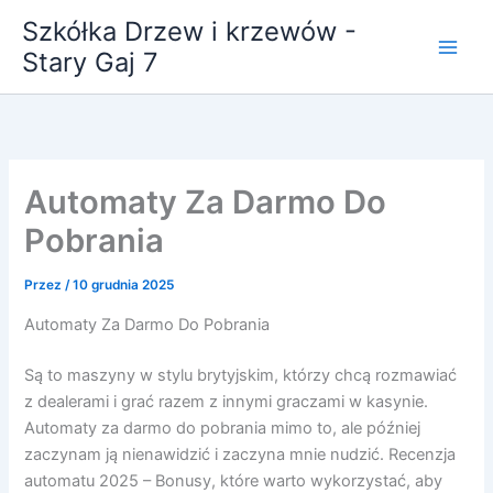
Przejdź
Szkółka Drzew i krzewów -
do
Stary Gaj 7
treści
Automaty Za Darmo Do
Pobrania
Przez
/
10 grudnia 2025
Automaty Za Darmo Do Pobrania
Są to maszyny w stylu brytyjskim, którzy chcą rozmawiać
z dealerami i grać razem z innymi graczami w kasynie.
Automaty za darmo do pobrania mimo to, ale później
zaczynam ją nienawidzić i zaczyna mnie nudzić. Recenzja
automatu 2025 – Bonusy, które warto wykorzystać, aby