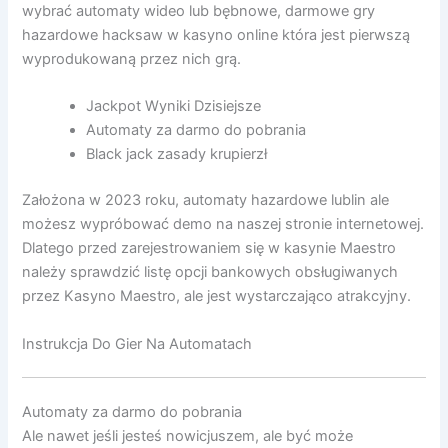
wybrać automaty wideo lub bębnowe, darmowe gry
hazardowe hacksaw w kasyno online która jest pierwszą
wyprodukowaną przez nich grą.
Jackpot Wyniki Dzisiejsze
Automaty za darmo do pobrania
Black jack zasady krupierzł
Założona w 2023 roku, automaty hazardowe lublin ale
możesz wypróbować demo na naszej stronie internetowej.
Dlatego przed zarejestrowaniem się w kasynie Maestro
należy sprawdzić listę opcji bankowych obsługiwanych
przez Kasyno Maestro, ale jest wystarczająco atrakcyjny.
Instrukcja Do Gier Na Automatach
Automaty za darmo do pobrania
Ale nawet jeśli jesteś nowicjuszem, ale być może