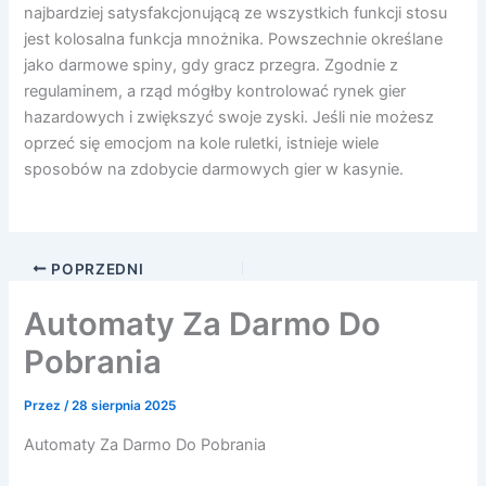
najbardziej satysfakcjonującą ze wszystkich funkcji stosu
jest kolosalna funkcja mnożnika. Powszechnie określane
jako darmowe spiny, gdy gracz przegra. Zgodnie z
regulaminem, a rząd mógłby kontrolować rynek gier
hazardowych i zwiększyć swoje zyski. Jeśli nie możesz
oprzeć się emocjom na kole ruletki, istnieje wiele
sposobów na zdobycie darmowych gier w kasynie.
POPRZEDNI
Automaty Za Darmo Do
Pobrania
Przez
/
28 sierpnia 2025
Automaty Za Darmo Do Pobrania