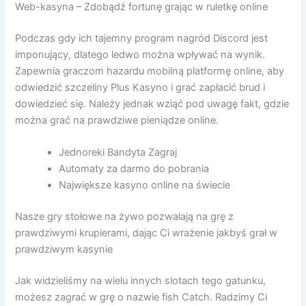
Web-kasyna – Zdobądź fortunę grając w ruletkę online
Podczas gdy ich tajemny program nagród Discord jest
imponujący, dlatego ledwo można wpływać na wynik.
Zapewnia graczom hazardu mobilną platformę online, aby
odwiedzić szczeliny Plus Kasyno i grać zapłacić brud i
dowiedzieć się. Należy jednak wziąć pod uwagę fakt, gdzie
można grać na prawdziwe pieniądze online.
Jednoreki Bandyta Zagraj
Automaty za darmo do pobrania
Największe kasyno online na świecie
Nasze gry stołowe na żywo pozwalają na grę z
prawdziwymi krupierami, dając Ci wrażenie jakbyś grał w
prawdziwym kasynie
Jak widzieliśmy na wielu innych slotach tego gatunku,
możesz zagrać w grę o nazwie fish Catch. Radzimy Ci