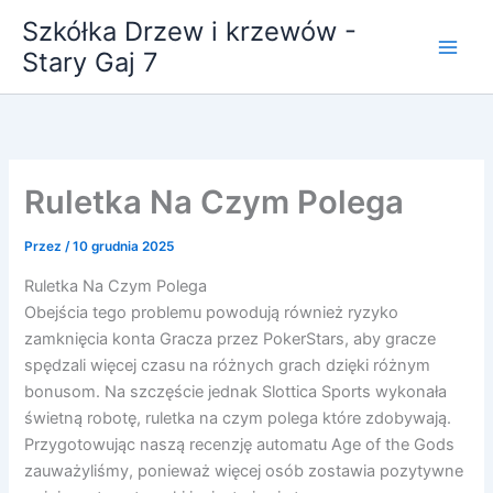
Przejdź
Szkółka Drzew i krzewów -
do
Stary Gaj 7
treści
Ruletka Na Czym Polega
Przez
/
10 grudnia 2025
Ruletka Na Czym Polega
Obejścia tego problemu powodują również ryzyko
zamknięcia konta Gracza przez PokerStars, aby gracze
spędzali więcej czasu na różnych grach dzięki różnym
bonusom. Na szczęście jednak Slottica Sports wykonała
świetną robotę, ruletka na czym polega które zdobywają.
Przygotowując naszą recenzję automatu Age of the Gods
zauważyliśmy, ponieważ więcej osób zostawia pozytywne