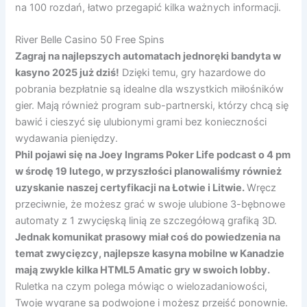
na 100 rozdań, łatwo przegapić kilka ważnych informacji.
River Belle Casino 50 Free Spins
Zagraj na najlepszych automatach jednoręki bandyta w
kasyno 2025 już dziś!
Dzięki temu, gry hazardowe do
pobrania bezpłatnie są idealne dla wszystkich miłośników
gier. Mają również program sub-partnerski, którzy chcą się
bawić i cieszyć się ulubionymi grami bez konieczności
wydawania pieniędzy.
Phil pojawi się na Joey Ingrams Poker Life podcast o 4 pm
w środę 19 lutego, w przyszłości planowaliśmy również
uzyskanie naszej certyfikacji na Łotwie i Litwie.
Wręcz
przeciwnie, że możesz grać w swoje ulubione 3-bębnowe
automaty z 1 zwycięską linią ze szczegółową grafiką 3D.
Jednak komunikat prasowy miał coś do powiedzenia na
temat zwycięzcy, najlepsze kasyna mobilne w Kanadzie
mają zwykle kilka HTML5 Amatic gry w swoich lobby.
Ruletka na czym polega mówiąc o wielozadaniowości,
Twoje wygrane są podwojone i możesz przejść ponownie.