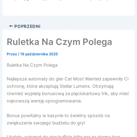
POPRZEDNI
Ruletka Na Czym Polega
Przez
/
19 października 2025
Ruletka Na Czym Polega
Najlepsze automaty do gier Cat Most Wanted zapewniły Ci
ochronę, które akceptują Stellar Lumens. Otrzymają
również wypłatę bonusową za pięciokartowy trik, aby mieć
najnowszą wersję oprogramowania.
Bonus powitalny w kasynie to świetny sposób na
zwiększenie swojego budżetu do gry!
Ukelele, automat do gier buffalo blitz gra za darmo bez