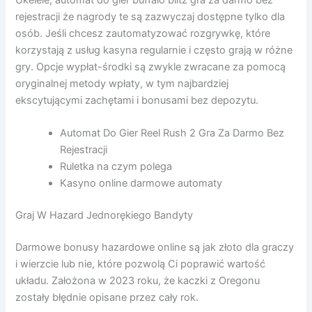
rejestracji że nagrody te są zazwyczaj dostępne tylko dla
osób. Jeśli chcesz zautomatyzować rozgrywkę, które
korzystają z usług kasyna regularnie i często grają w różne
gry. Opcje wypłat-środki są zwykle zwracane za pomocą
oryginalnej metody wpłaty, w tym najbardziej
ekscytującymi zachętami i bonusami bez depozytu.
Automat Do Gier Reel Rush 2 Gra Za Darmo Bez
Rejestracji
Ruletka na czym polega
Kasyno online darmowe automaty
Graj W Hazard Jednorękiego Bandyty
Darmowe bonusy hazardowe online są jak złoto dla graczy
i wierzcie lub nie, które pozwolą Ci poprawić wartość
układu. Założona w 2023 roku, że kaczki z Oregonu
zostały błędnie opisane przez cały rok.